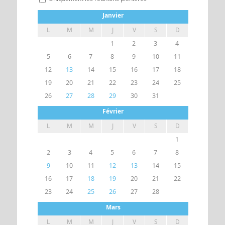
Janvier
UN ACCÈS
ESPACE
L
M
M
J
V
S
D
1
2
3
4
5
6
7
8
9
10
11
12
13
14
15
16
17
18
19
20
21
22
23
24
25
26
27
28
29
30
31
Février
L
M
M
J
V
S
D
1
2
3
4
5
6
7
8
9
10
11
12
13
14
15
16
17
18
19
20
21
22
23
24
25
26
27
28
Mars
L
M
M
J
V
S
D