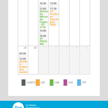
10:30
15:00
-
-
12:00
17:30
Refonte
GT
du
Producteurs
Mécanisme
et
de
Stockeurs
Capacité
juin
- GT
2026
n°18
14:00
-
16:00
AT
PROG-
MA
29
30
1
2
3
4
5
09:30
-
12:00
Atelier
4 -
Indemnisation
des
batteries
COMITE
CAR
CAM
CFAI
CPR