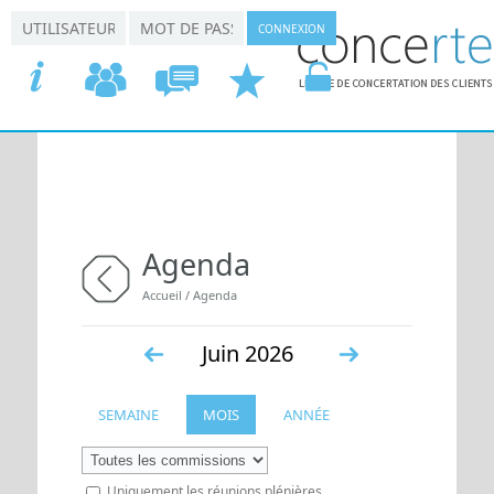
Aller au contenu principal
*
*
Connexion utilisateur
Nom d'utilisateur
Mot de passe
ACCUEIL
COMMISSIONS
CONCERTATION
DEMANDER
VOTRE
Agenda
Vous êtes ici
Accueil
/
Agenda
retour
Juin 2026
«
Suiv.
SEMAINE
MOIS
ANNÉE
Préc.
»
Uniquement les réunions plénières