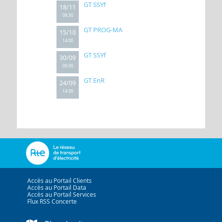
GT SSYf
18/11
09:30
GT PROG-MA
15/10
14:00
GT SSYf
30/09
09:30
GT EnR
24/09
14:00
Accès au Portail Clients
Accès au Portail Data
Accès au Portail Services
Flux RSS Concerte