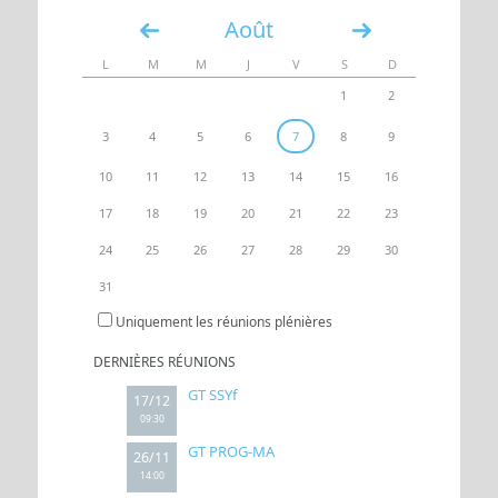
Août
«
»
UN ACCÈS
ESPACE
L
M
M
J
V
S
D
1
2
3
4
5
6
7
8
9
10
11
12
13
14
15
16
17
18
19
20
21
22
23
24
25
26
27
28
29
30
31
Uniquement les réunions plénières
DERNIÈRES RÉUNIONS
GT SSYf
17/12
09:30
GT PROG-MA
26/11
14:00