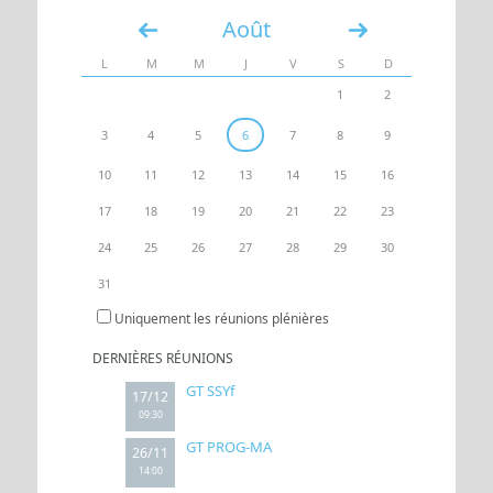
Août
«
»
UN ACCÈS
ESPACE
L
M
M
J
V
S
D
1
2
3
4
5
6
7
8
9
10
11
12
13
14
15
16
17
18
19
20
21
22
23
24
25
26
27
28
29
30
31
Uniquement les réunions plénières
DERNIÈRES RÉUNIONS
GT SSYf
17/12
09:30
GT PROG-MA
26/11
14:00