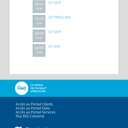
GT SSYf
18/11
09:30
GT PROG-MA
15/10
14:00
GT SSYf
30/09
09:30
GT EnR
24/09
14:00
Accès au Portail Clients
Accès au Portail Data
Accès au Portail Services
Flux RSS Concerte