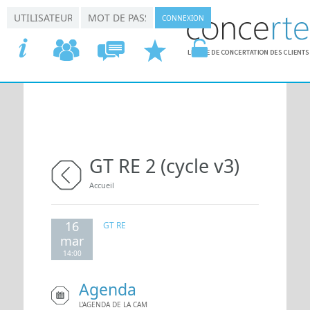
Aller au contenu principal
*
*
Connexion utilisateur
Nom d'utilisateur
Mot de passe
ACCUEIL
COMMISSIONS
CONCERTATION
DEMANDER
VOTRE
GT RE 2 (cycle v3)
Vous êtes ici
Accueil
retour
16
GT RE
mar
14:00
Agenda
L'AGENDA DE LA CAM