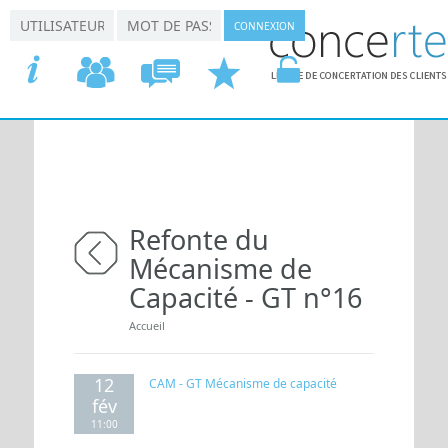
Aller au contenu principal
*
*
Connexion utilisateur
Nom d'utilisateur
Mot de passe
ACCUEIL
COMMISSIONS
CONCERTATION
DEMANDER
VOTRE
Refonte du
Mécanisme de
retour
Capacité - GT n°16
Vous êtes ici
Accueil
12
CAM - GT Mécanisme de capacité
fév
11:00