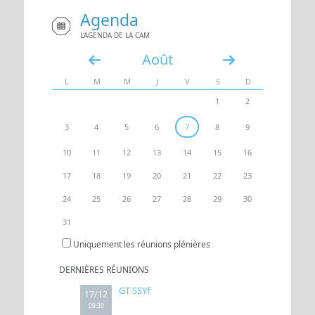
Agenda
UN ACCÈS
ESPACE
L'AGENDA DE LA CAM
Août
«
»
L
M
M
J
V
S
D
1
2
3
4
5
6
7
8
9
10
11
12
13
14
15
16
17
18
19
20
21
22
23
24
25
26
27
28
29
30
31
Uniquement les réunions plénières
DERNIÈRES RÉUNIONS
GT SSYf
17/12
09:30