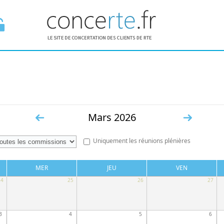
E ESPACE
Mars 2026
«
Suiv.
Uniquement les réunions plénières
Préc.
»
MER
JEU
VEN
24
25
26
27
3
4
5
6