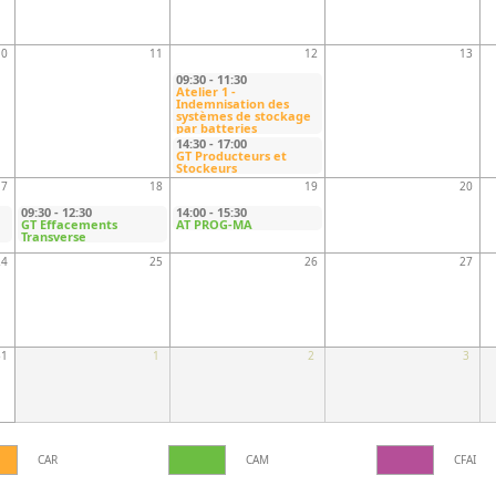
10
11
12
13
09:30
-
11:30
Atelier 1 -
Indemnisation des
systèmes de stockage
par batteries
14:30
-
17:00
GT Producteurs et
Stockeurs
17
18
19
20
09:30
-
12:30
14:00
-
15:30
GT Effacements
AT PROG-MA
Transverse
24
25
26
27
31
1
2
3
CAR
CAM
CFAI