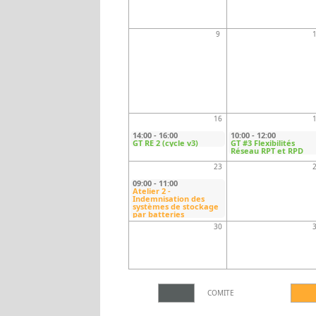
ACCÈS
9
16
14:00
-
16:00
10:00
-
12:00
GT RE 2 (cycle v3)
GT #3 Flexibilités
Réseau RPT et RPD
23
09:00
-
11:00
Atelier 2 -
Indemnisation des
systèmes de stockage
par batteries
30
COMITE