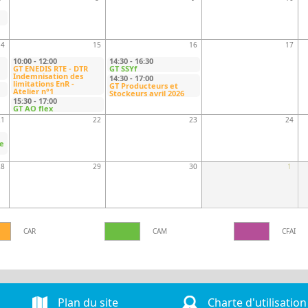
14
15
16
17
10:00
-
12:00
14:30
-
16:30
GT ENEDIS RTE - DTR
GT SSYf
Indemnisation des
14:30
-
17:00
limitations EnR -
GT Producteurs et
Atelier n°1
Stockeurs avril 2026
15:30
-
17:00
GT AO flex
21
22
23
24
e
28
29
30
1
CAR
CAM
CFAI
Plan du site
Charte d'utilisation