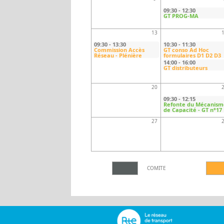
ACCÈS
09:30
-
12:30
GT PROG-MA
13
09:30
-
13:30
10:30
-
11:30
Commission Accès
GT conso Ad Hoc
Réseau - Plénière
formulaires D1 D2 D3
14:00
-
16:00
GT distributeurs
20
09:30
-
12:15
Refonte du Mécanism
de Capacité - GT n°17
27
COMITE