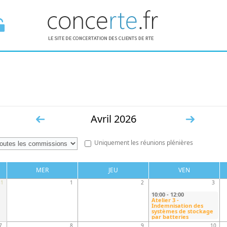
E ESPACE
Avril 2026
«
Suiv.
Uniquement les réunions plénières
Préc.
»
MER
JEU
VEN
31
1
2
3
10:00
-
12:00
Atelier 3 -
Indemnisation des
systèmes de stockage
par batteries
7
8
9
10