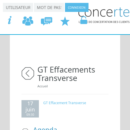
Aller au contenu principal
*
*
Connexion utilisateur
Nom d'utilisateur
Mot de passe
ACCUEIL
COMMISSIONS
CONCERTATION
DEMANDER
VOTRE
GT Effacements
Transverse
retour
Vous êtes ici
Accueil
17
GT Effacement Transverse
juin
09:30
Agenda