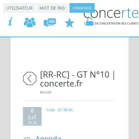
Aller au contenu principal
*
*
Connexion utilisateur
Nom d'utilisateur
Mot de passe
ACCUEIL
COMMISSIONS
CONCERTATION
DEMANDER
VOTRE
[RR-RC] - GT N°10 |
concerte.fr
retour
Vous êtes ici
Accueil
8
CAM - GT RR RC
juil
09:30
Agenda