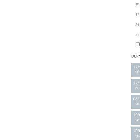
10
17
24
31
DER
17/
14:
17/
09:
08/
14:
10/
14:
10/
14: