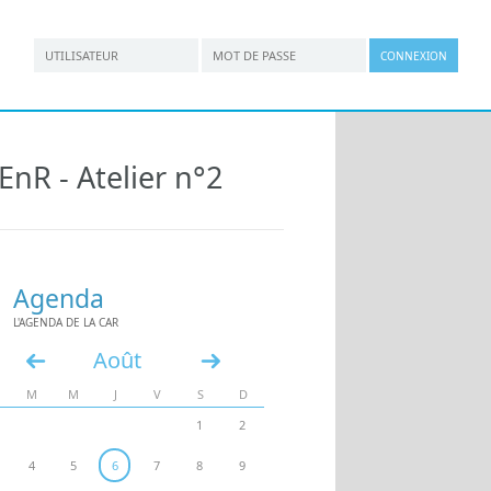
*
*
Connexion utilisateur
Nom d'utilisateur
Mot de passe
nR - Atelier n°2
Agenda
L'AGENDA DE LA CAR
Août
«
»
M
M
J
V
S
D
1
2
4
5
6
7
8
9