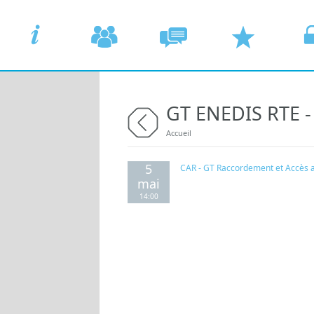
Aller au contenu principal
GT ENEDIS RTE - 
ACCUEIL
COMMISSIONS
CONCERTATION
DEMANDER UN
VOTR
Vous êtes ici
Accueil
retour
5
CAR - GT Raccordement et Accès 
mai
14:00