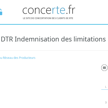
DTR Indemnisation des limitations E
E ESPACE
au Réseau des Producteurs
L
3