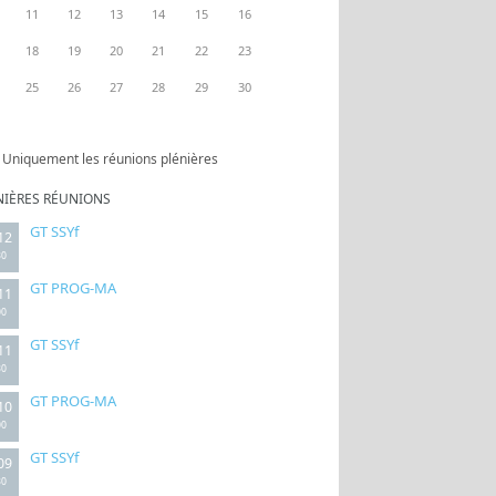
11
12
13
14
15
16
18
19
20
21
22
23
25
26
27
28
29
30
Uniquement les réunions plénières
NIÈRES RÉUNIONS
GT SSYf
12
30
GT PROG-MA
11
00
GT SSYf
11
30
GT PROG-MA
10
00
GT SSYf
09
30