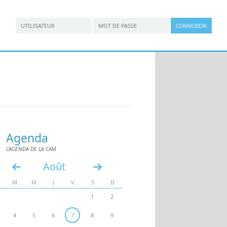
*
*
Connexion utilisateur
Nom d'utilisateur
Mot de passe
Agenda
L'AGENDA DE LA CAM
Août
«
»
M
M
J
V
S
D
1
2
4
5
6
7
8
9