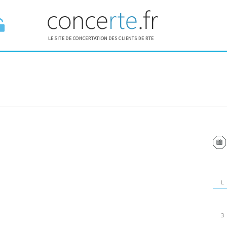
E ESPACE
L
3