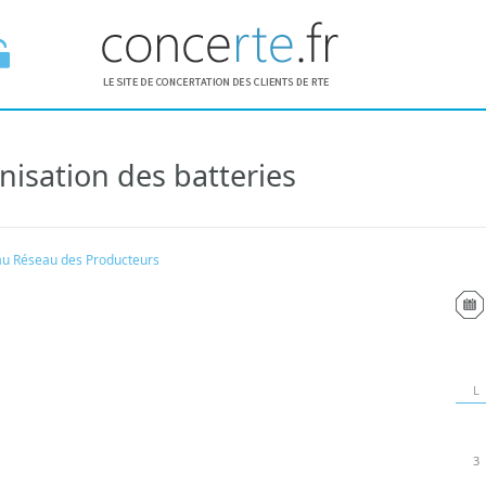
nisation des batteries
E ESPACE
au Réseau des Producteurs
L
3