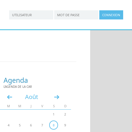
*
*
Connexion utilisateur
Nom d'utilisateur
Mot de passe
Agenda
L'AGENDA DE LA CAR
Août
«
»
M
M
J
V
S
D
1
2
4
5
6
7
8
9