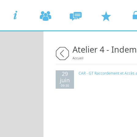
Aller au contenu principal
Atelier 4 - Indem
ACCUEIL
COMMISSIONS
CONCERTATION
DEMANDER UN
VOTR
Vous êtes ici
Accueil
retour
29
CAR - GT Raccordement et Accès 
juin
09:30