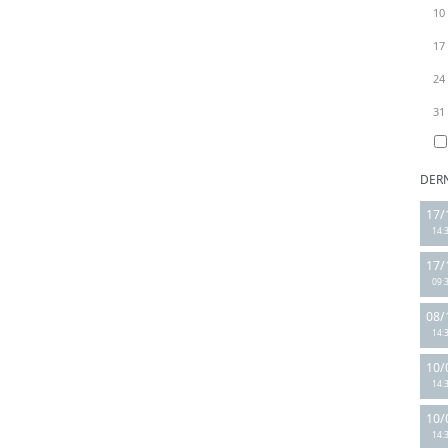
10
17
24
31
DER
17/
14:
17/
09:
08/
14:
10/
14:
10/
14: