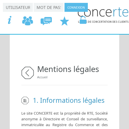
Aller au contenu principal
*
*
Connexion utilisateur
Nom d'utilisateur
Mot de passe
ACCUEIL
COMMISSIONS
CONCERTATION
DEMANDER
VOTRE
Mentions légales
Vous êtes ici
Accueil
retour
1. Informations légales
Le site CONCERTE est la propriété de RTE, Société
anonyme à Directoire et Conseil de surveillance,
immatriculée au Registre du Commerce et des