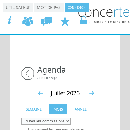
Aller au contenu principal
*
*
Connexion utilisateur
Nom d'utilisateur
Mot de passe
ACCUEIL
COMMISSIONS
CONCERTATION
DEMANDER
VOTRE
Agenda
Vous êtes ici
Accueil
/
Agenda
retour
Juillet 2026
«
Suiv.
SEMAINE
MOIS
ANNÉE
Préc.
»
Uniquement les réunions plénières