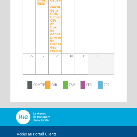
juillet
Caparéseau
2026
:
calcul
de la
CDR,
fichier
CSV
et
flux
de
données,
processus
de
traitement
des
réclamations
27
28
29
30
31
1
2
COMITE
CAR
CAM
CFAI
CPR
Accès au Portail Clients