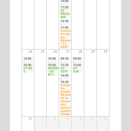
14:00
-
17:00
GT
PROG-
MA
14:30
-
17:00
Commission
Accès
au
Réseau
- T1
2025
24
25
26
27
28
29
30
14:00
14:00
09:30
09:00
-
-
-
-
16:00
16:00
12:30
12:00
GT RE
INTERR
GT
GT
5
- GT
SSYf
EnR
N°1
14:00
-
16:30
Présentation
du
projet
d’évolution
de la
rémunération
des
services
système
tension
31
1
2
3
4
5
6