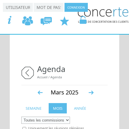
Aller au contenu principal
*
*
Connexion utilisateur
Nom d'utilisateur
Mot de passe
ACCUEIL
COMMISSIONS
CONCERTATION
DEMANDER
VOTRE
Agenda
Vous êtes ici
Accueil
/
Agenda
retour
Mars 2025
«
Suiv.
SEMAINE
MOIS
ANNÉE
Préc.
»
Uniquement les réunions plénières