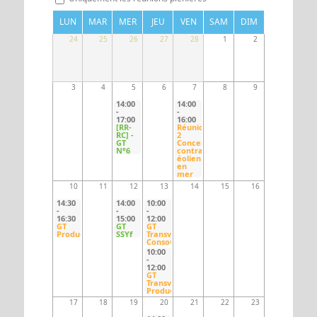
LUN
MAR
MER
JEU
VEN
SAM
DIM
UN ACCÈS
ESPACE
24
25
26
27
28
1
2
3
4
5
6
7
8
9
14:00
14:00
-
-
17:00
16:00
[RR-
Réunion
RC] -
2
GT
Concertation
N°6
contractuelle
éolien
en
mer
10
11
12
13
14
15
16
14:30
14:00
10:00
-
-
-
16:30
15:00
12:00
GT
GT
GT
Producteurs
SSYf
Transverse
Consommateurs/Producteurs
10:00
-
12:00
GT
Transverse
Producteurs/Consommateurs
17
18
19
20
21
22
23