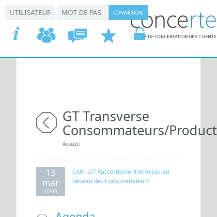
Aller au contenu principal
*
*
Connexion utilisateur
Nom d'utilisateur
Mot de passe
ACCUEIL
COMMISSIONS
CONCERTATION
DEMANDER
VOTRE
GT Transverse
Consommateurs/Product
retour
Vous êtes ici
Accueil
13
CAR - GT Raccordement et Accès au
mar
Réseau des Consommateurs
10:00
Agenda