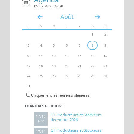
L'AGENDA DE LA CAR
UN ACCÈS
ESPACE
Août
«
»
L
M
M
J
V
S
D
1
2
3
4
5
6
7
8
9
10
11
12
13
14
15
16
17
18
19
20
21
22
23
24
25
26
27
28
29
30
31
Uniquement les réunions plénières
DERNIÈRES RÉUNIONS
GT Producteurs et Stockeurs
17/12
décembre 2026
14:30
GT Producteurs et Stockeurs
17/11