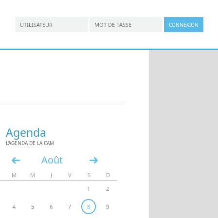
*
*
Connexion utilisateur
Nom d'utilisateur
Mot de passe
Agenda
L'AGENDA DE LA CAM
Août
«
»
M
M
J
V
S
D
1
2
4
5
6
7
8
9