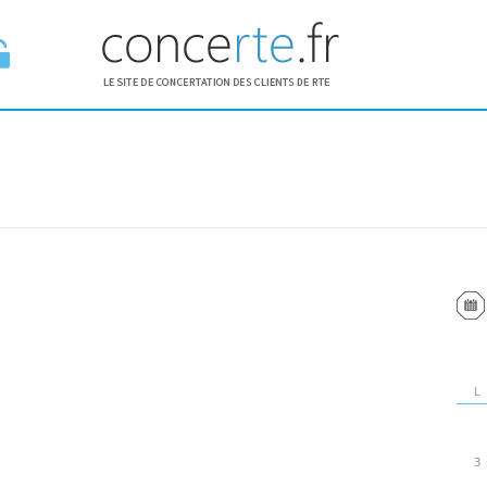
E ESPACE
L
3