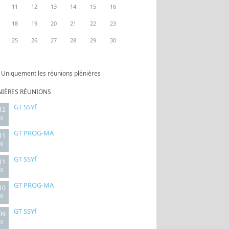
11
12
13
14
15
16
18
19
20
21
22
23
25
26
27
28
29
30
Uniquement les réunions plénières
NIÈRES RÉUNIONS
GT SSYf
12
30
GT PROG-MA
11
00
GT SSYf
11
30
GT PROG-MA
10
00
GT SSYf
09
30