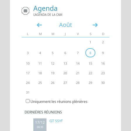
Agenda
UN ACCÈS
ESPACE
L'AGENDA DE LA CAM
Août
«
»
L
M
M
J
V
S
D
1
2
3
4
5
6
7
8
9
10
11
12
13
14
15
16
17
18
19
20
21
22
23
24
25
26
27
28
29
30
31
Uniquement les réunions plénières
DERNIÈRES RÉUNIONS
GT SSYf
17/12
09:30