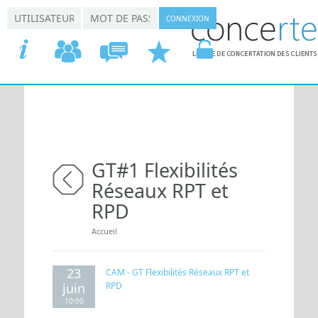
Aller au contenu principal
*
*
Connexion utilisateur
Nom d'utilisateur
Mot de passe
ACCUEIL
COMMISSIONS
CONCERTATION
DEMANDER
VOTRE
GT#1 Flexibilités
Réseaux RPT et
retour
RPD
Vous êtes ici
Accueil
23
CAM - GT Flexibilités Réseaux RPT et
juin
RPD
10:00