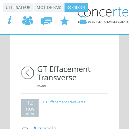
Aller au contenu principal
*
*
Connexion utilisateur
Nom d'utilisateur
Mot de passe
ACCUEIL
COMMISSIONS
CONCERTATION
DEMANDER
VOTRE
GT Effacement
Transverse
retour
Vous êtes ici
Accueil
12
GT Effacement Transverse
nov
09:30
Agenda