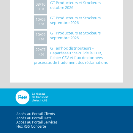
GT Producteurs et Stockeurs
08/10
octobre 2026
14:30
GT Producteurs et Stockeurs
10/09
septembre 2026
14:30
GT Producteurs et Stockeurs
10/09
septembre 2026
14:30
GT ad'hoc distributeurs -
22/07
Caparéseau : calcul de la CDR,
14:00
fichier CSV et flux de données,
processus de traitement des réclamations
Accès au Portail Clients
Accès au Portail Data
Accès au Portail Services
Flux RSS Concerte