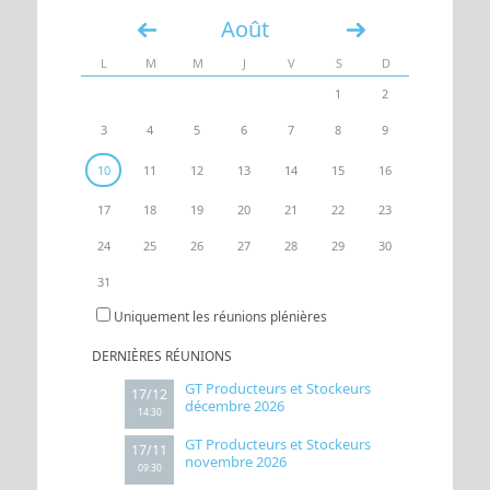
Août
«
»
UN ACCÈS
ESPACE
L
M
M
J
V
S
D
1
2
3
4
5
6
7
8
9
10
11
12
13
14
15
16
17
18
19
20
21
22
23
24
25
26
27
28
29
30
31
Uniquement les réunions plénières
DERNIÈRES RÉUNIONS
GT Producteurs et Stockeurs
17/12
décembre 2026
14:30
GT Producteurs et Stockeurs
17/11
novembre 2026
09:30