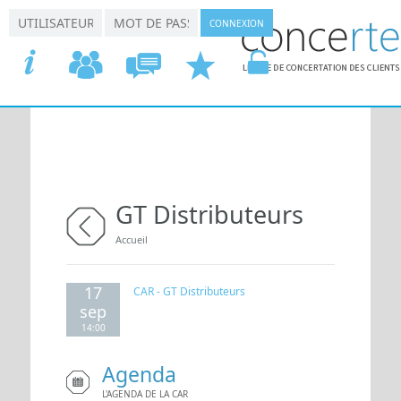
Aller au contenu principal
*
*
Connexion utilisateur
Nom d'utilisateur
Mot de passe
ACCUEIL
COMMISSIONS
CONCERTATION
DEMANDER
VOTRE
GT Distributeurs
Vous êtes ici
Accueil
retour
17
CAR - GT Distributeurs
sep
14:00
Agenda
L'AGENDA DE LA CAR