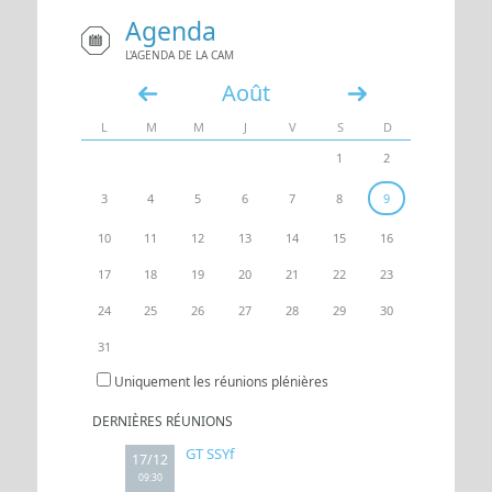
Agenda
UN ACCÈS
ESPACE
L'AGENDA DE LA CAM
Août
«
»
L
M
M
J
V
S
D
1
2
3
4
5
6
7
8
9
10
11
12
13
14
15
16
17
18
19
20
21
22
23
24
25
26
27
28
29
30
31
Uniquement les réunions plénières
DERNIÈRES RÉUNIONS
GT SSYf
17/12
09:30