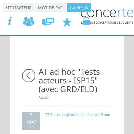
Aller au contenu principal
*
*
Connexion utilisateur
Nom d'utilisateur
Mot de passe
ACCUEIL
COMMISSIONS
CONCERTATION
DEMANDER
VOTRE
AT ad hoc "Tests
acteurs - ISP15"
retour
(avec GRD/ELD)
Vous êtes ici
Accueil
7
GT Pas de réglement des écarts 15 min
nov
14:30