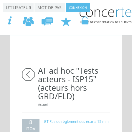
Aller au contenu principal
*
*
Connexion utilisateur
Nom d'utilisateur
Mot de passe
ACCUEIL
COMMISSIONS
CONCERTATION
DEMANDER
VOTRE
AT ad hoc "Tests
acteurs - ISP15"
retour
(acteurs hors
GRD/ELD)
Vous êtes ici
Accueil
8
GT Pas de réglement des écarts 15 min
nov