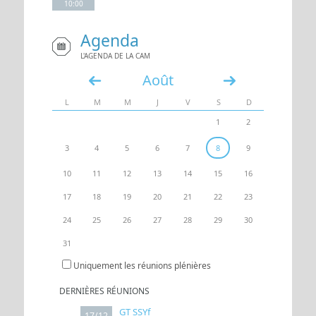
10:00
Agenda
UN ACCÈS
ESPACE
L'AGENDA DE LA CAM
Août
«
»
L
M
M
J
V
S
D
1
2
3
4
5
6
7
8
9
10
11
12
13
14
15
16
17
18
19
20
21
22
23
24
25
26
27
28
29
30
31
Uniquement les réunions plénières
DERNIÈRES RÉUNIONS
GT SSYf
17/12