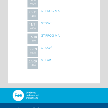
09:30
GT PROG-MA
26/11
14:00
GT SSYf
18/11
09:30
GT PROG-MA
15/10
14:00
GT SSYf
30/09
09:30
GT EnR
24/09
14:00