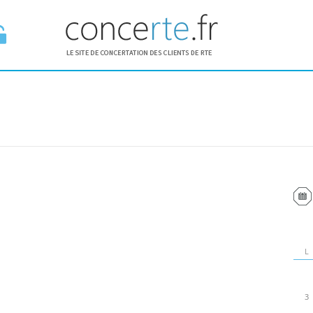
E ESPACE
L
3