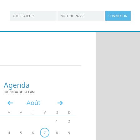
*
*
Connexion utilisateur
Nom d'utilisateur
Mot de passe
Agenda
L'AGENDA DE LA CAM
Août
«
»
M
M
J
V
S
D
1
2
4
5
6
7
8
9