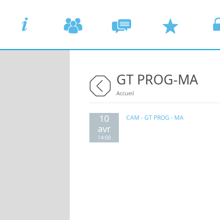
Aller au contenu principal
GT PROG-MA
ACCUEIL
COMMISSIONS
CONCERTATION
DEMANDER UN
VOTR
Vous êtes ici
Accueil
retour
10
CAM - GT PROG - MA
avr
14:00