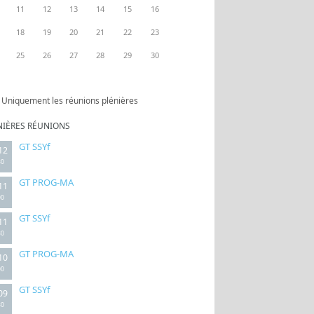
11
12
13
14
15
16
18
19
20
21
22
23
25
26
27
28
29
30
Uniquement les réunions plénières
NIÈRES RÉUNIONS
GT SSYf
12
30
GT PROG-MA
11
00
GT SSYf
11
30
GT PROG-MA
10
00
GT SSYf
09
30