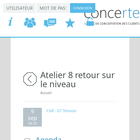
Aller au contenu principal
*
*
Connexion utilisateur
Nom d'utilisateur
Mot de passe
ACCUEIL
COMMISSIONS
CONCERTATION
DEMANDER
VOTRE
Atelier 8 retour sur
le niveau
retour
Vous êtes ici
Accueil
9
CAR - GT Tension
sep
09:30
Agenda