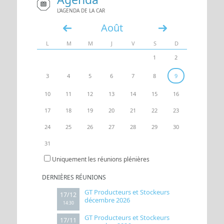
L'AGENDA DE LA CAR
UN ACCÈS
ESPACE
Août
«
»
L
M
M
J
V
S
D
1
2
3
4
5
6
7
8
9
10
11
12
13
14
15
16
17
18
19
20
21
22
23
24
25
26
27
28
29
30
31
Uniquement les réunions plénières
DERNIÈRES RÉUNIONS
GT Producteurs et Stockeurs
17/12
décembre 2026
14:30
GT Producteurs et Stockeurs
17/11